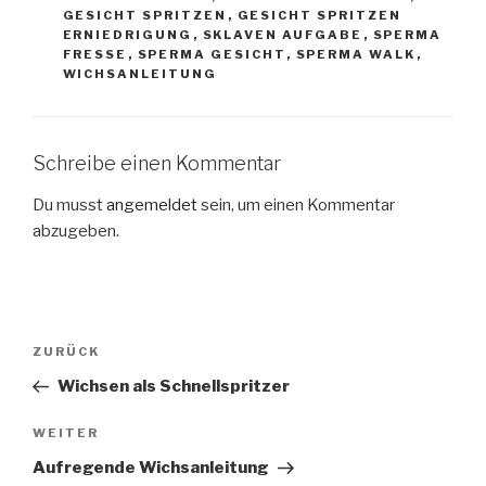
GESICHT SPRITZEN
,
GESICHT SPRITZEN
ERNIEDRIGUNG
,
SKLAVEN AUFGABE
,
SPERMA
FRESSE
,
SPERMA GESICHT
,
SPERMA WALK
,
WICHSANLEITUNG
Schreibe einen Kommentar
Du musst
angemeldet
sein, um einen Kommentar
abzugeben.
Beitragsnavigation
Vorheriger
ZURÜCK
Beitrag
Wichsen als Schnellspritzer
Nächster
WEITER
Beitrag
Aufregende Wichsanleitung