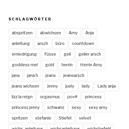
SCHLAGWÖRTER
abspritzen
abwichsen
Amy
Anja
anleitung
arsch
büro
countdown
erniedrigung
Füsse
geil
geiler arsch
goddess mel
gold
herrin
Herrin Amy
jana
jana h
jeans
jeansarsch
jeans wichsen
Jenny
juely
lady
Lady anja
lizz la reign
orgasmus
pov#
princess
princess jenny
schwanz
sexy
sexy amy
spritzen
stefanie
Stiefel
velvet
wichs-anleitung
wichsanleitung
wichsbefehl