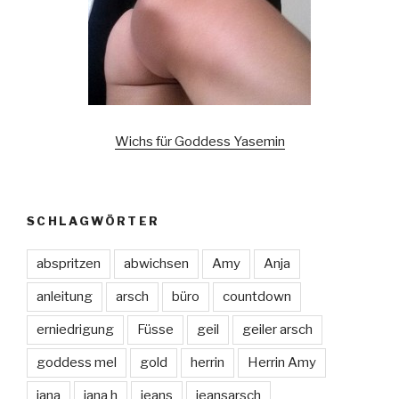
Wichs für Goddess Yasemin
SCHLAGWÖRTER
abspritzen
abwichsen
Amy
Anja
anleitung
arsch
büro
countdown
erniedrigung
Füsse
geil
geiler arsch
goddess mel
gold
herrin
Herrin Amy
jana
jana h
jeans
jeansarsch