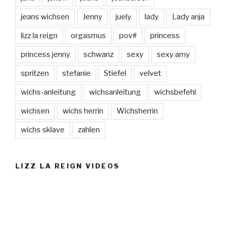
jeans wichsen
Jenny
juely
lady
Lady anja
lizz la reign
orgasmus
pov#
princess
princess jenny
schwanz
sexy
sexy amy
spritzen
stefanie
Stiefel
velvet
wichs-anleitung
wichsanleitung
wichsbefehl
wichsen
wichs herrin
Wichsherrin
wichs sklave
zahlen
LIZZ LA REIGN VIDEOS