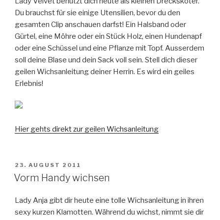
Lady Velvet benutzt dich heute als kleinen Drecksköter.
Du brauchst für sie einige Utensilien, bevor du den
gesamten Clip anschauen darfst! Ein Halsband oder
Gürtel, eine Möhre oder ein Stück Holz, einen Hundenapf
oder eine Schüssel und eine Pflanze mit Topf. Ausserdem
soll deine Blase und dein Sack voll sein. Stell dich dieser
geilen Wichsanleitung deiner Herrin. Es wird ein geiles
Erlebnis!
Hier gehts direkt zur geilen Wichsanleitung
VERÖFFENTLICHT
23. AUGUST 2011
AM
Vorm Handy wichsen
Lady Anja gibt dir heute eine tolle Wichsanleitung in ihren
sexy kurzen Klamotten. Während du wichst, nimmt sie dir