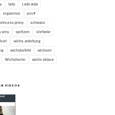
ly
lady
Lady anja
orgasmus
pov#
princess jenny
schwanz
y amy
spritzen
stefanie
lvet
wichs-anleitung
ng
wichsbefehl
wichsen
Wichsherrin
wichs sklave
GN VIDEOS