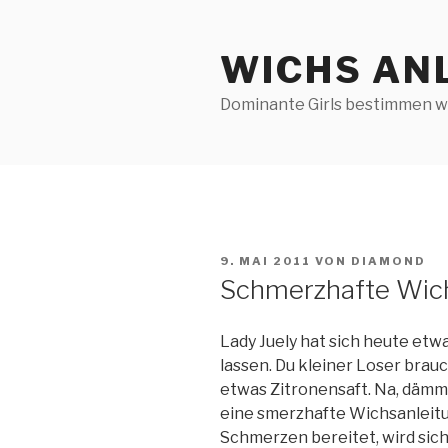
Zum
Inhalt
WICHS AN
springen
Dominante Girls bestimmen wie
VERÖFFENTLICHT
9. MAI 2011
VON
DIAMOND
AM
Schmerzhafte Wic
Lady Juely hat sich heute etwa
lassen. Du kleiner Loser brauc
etwas Zitronensaft. Na, dämme
eine smerzhafte Wichsanleitun
Schmerzen bereitet, wird sich