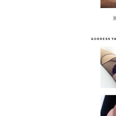
W
GODDESS Y