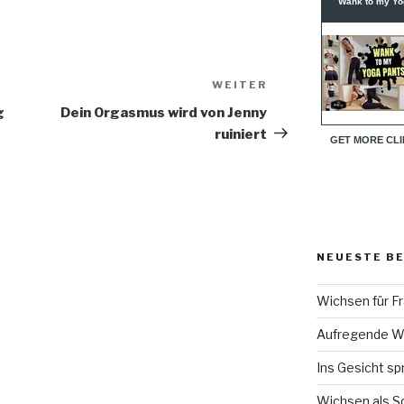
WEITER
Nächster
Beitrag
g
Dein Orgasmus wird von Jenny
ruiniert
NEUESTE B
Wichsen für F
Aufregende Wi
Ins Gesicht sp
Wichsen als Sc