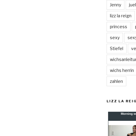
Jenny
jue
lizz la reign
princess
sexy
sex
Stiefel
ve
wichsanleitu
wichs herrin
zahlen
LIZZ LA REI