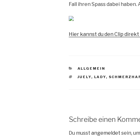
Fall ihren Spass dabei haben. 
Hier kannst du den Clip direk
KATEGORIEN
ALLGEMEIN
SCHLAGWÖRTER
JUELY
,
LADY
,
SCHMERZHA
Schreibe einen Komm
Du musst
angemeldet
sein, u