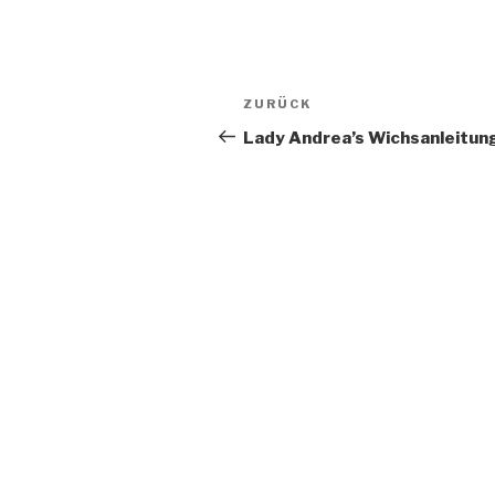
Beitragsnavigation
Vorheriger
ZURÜCK
Beitrag
Lady Andrea’s Wichsanleitun