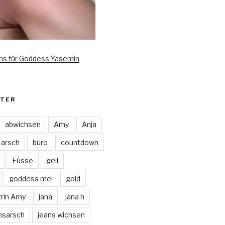
hs für Goddess Yasemin
TER
abwichsen
Amy
Anja
arsch
büro
countdown
Füsse
geil
goddess mel
gold
rin Amy
jana
jana h
nsarsch
jeans wichsen