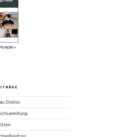
EITRÄGE
rau Doktor
chsanleitung
ritzen
hnellspritzer