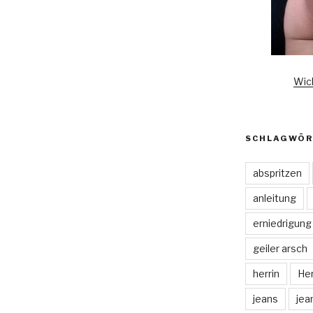
Wic
SCHLAGWÖR
abspritzen
anleitung
erniedrigung
geiler arsch
herrin
Her
jeans
jea